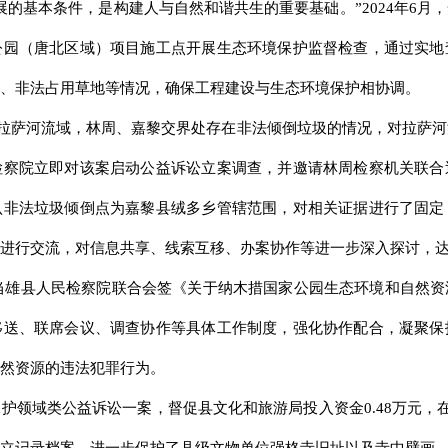
展的基本条件，是构建人与自然和谐共生的重要基础。”2024年6月
公园（唐北区域）项目施工点开展生态环境保护监督检查，通过实地
、非法占用草地等情况，确保工程建设与生态环境保护相协调。
发现拉萨河流域，林周、嘉黎交界处存在非法倾倒垃圾的情况，对拉萨
检察院立即对该案启动公益诉讼立案调查，并邀请林周检察机关联合
认非法垃圾倾倒点为嘉黎县绒多乡管辖范围，对相关证据进行了固定
进行交流，对信息共享、线索互移、办案协作等进一步深入探讨，
院与当雄县人民检察院联合会签《关于纳木措国家公园生态环境和自然
移送、联席会议、调查协作等具体工作制度，强化协作配合，凝聚保
然资源的违法犯罪行为。
护领域类公益诉讼一案，督促县文化和旅游局投入资金0.48万元，在