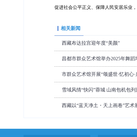
促进社会公平正义、保障人民安居乐业，
相关新闻
西藏布达拉宫迎年度“美颜”
昌都市群众艺术馆举办2025年舞
市群众艺术馆开展“颂盛世·忆初心
雪域风情“快闪”蓉城 山南包机包
西藏以“蓝天净土・天上画卷”艺术