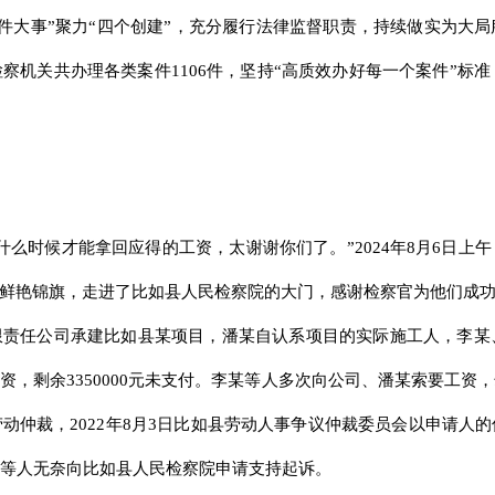
“四件大事”聚力“四个创建”，充分履行法律监督职责，持续做实为大
察机关共办理各类案件1106件，坚持“高质效办好每一个案件”标准
什么时候才能拿回应得的工资，太谢谢你们了。”2024年8月6日上
的鲜艳锦旗，走进了比如县人民检察院的大门，感谢检察官为他们成
责任公司承建比如县某项目，潘某自认系项目的实际施工人，李某
，剩余3350000元未支付。李某等人多次向公司、潘某索要工资
动仲裁，2022年8月3日比如县劳动人事争议仲裁委员会以申请人
等人无奈向比如县人民检察院申请支持起诉。