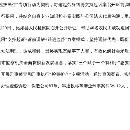
检护民生”专项行动为契机，对这起劳务纠纷支持起诉案召开诉前
进行提问，并结合自身专业知识和办案实践与公司法人代表沟通，重
29日，比如县人民检察院召开公开听证，帮助40名农民工成功追回
用“支持起诉+诉前调解+跟进监督”办案模式，坚持调解优先，既
人知法明理，达成和解，最终实现案结事了人和，有效化解社会矛盾
那曲市监察机关全面贯彻新发展理念，落实“三个赋予一个有利于”总
开展刑事侦查和刑事执行“检察护企”专项活动，通过查阅案卷、实地
查。办理虚假诉讼、伪造公司印章、串通投标等涉企刑事案件5件12人