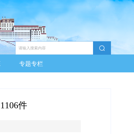
态
专题专栏
106件