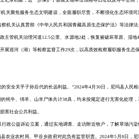
立记录档案，进一步保护了县级文物单位强格寺旧址以及寺中壁画
察机关聚焦服务生态文明建设，全面履职尽责，不断强化生态环境司
市检察机关认真贯彻《中华人民共和国青藏高原生态保护法》等法律法
主管机关治理河道12.5公里、水源地2处，恢复被破坏草原、湿地4
制，开展巡河（湖）等检察监督工作29次，以高质效检察履职服务生态
境的安全关乎子孙后代的长远利益。”2024年4月30日，尼玛县人民
的牦牛、绵羊、山羊尸体共计38具，均未按规定进行无害化处理
损害社会公共利益。
察院以行政公益诉讼立案，通过实地调查、走访附近牧户，了解草场污
县农业农村局、甲谷乡政府对此负有监管职责。2024年5月8日，