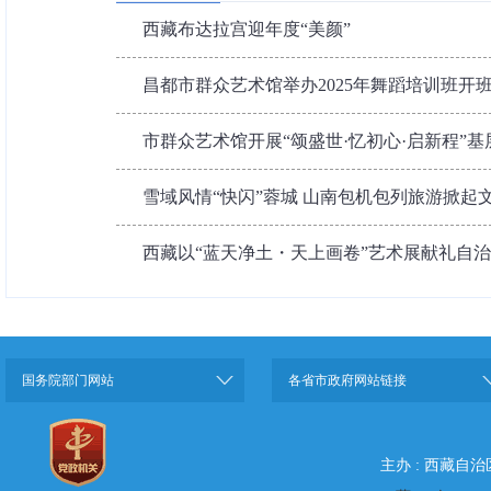
西藏布达拉宫迎年度“美颜”
昌都市群众艺术馆举办2025年舞蹈培训班开
市群众艺术馆开展“颂盛世·忆初心·启新程”
雪域风情“快闪”蓉城 山南包机包列旅游掀起
西藏以“蓝天净土・天上画卷”艺术展献礼自治
国务院部门网站
各省市政府网站链接
主办 : 西藏自