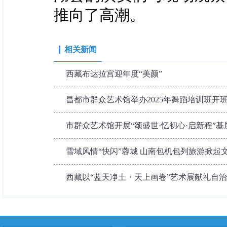
推向了高潮。
相关新闻
西藏布达拉宫迎年度“美颜”
昌都市群众艺术馆举办2025年舞蹈培训班开
市群众艺术馆开展“颂盛世·忆初心·启新程”
雪域风情“快闪”蓉城 山南包机包列旅游掀起
西藏以“蓝天净土・天上画卷”艺术展献礼自治