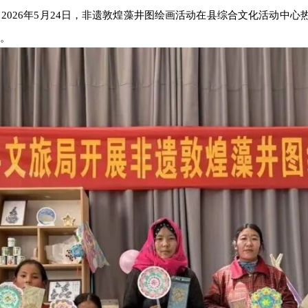
。
2026
年
5
月
24
日，非遗敦煌藻井图绘画活动在县综合文化活动中心
。