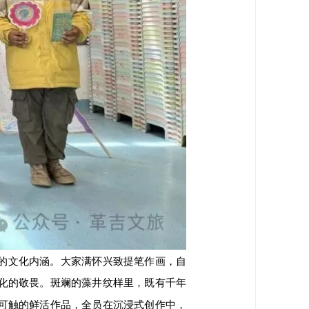
的文化内涵。大家满怀兴致提笔作画，自
化的敬畏。斑斓的藻井纹样里，既有千年
可触的鲜活作品，全员在沉浸式创作中，