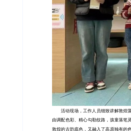
活动现场，工作人员细致讲解敦煌
由调配色彩、精心勾勒纹路，孩童落笔
敦煌的古韵底色，又融入了高原独有的