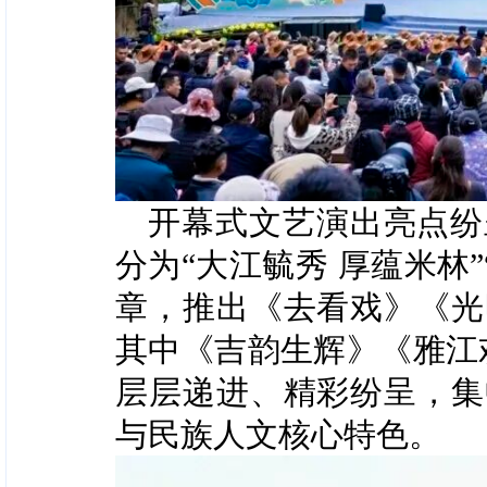
开幕式文艺演出亮点纷
分为“大江毓秀 厚蕴米林”
章，推出《去看戏》《光
其中《吉韵生辉》《雅江
层层递进、精彩纷呈，集
与民族人文核心特色。