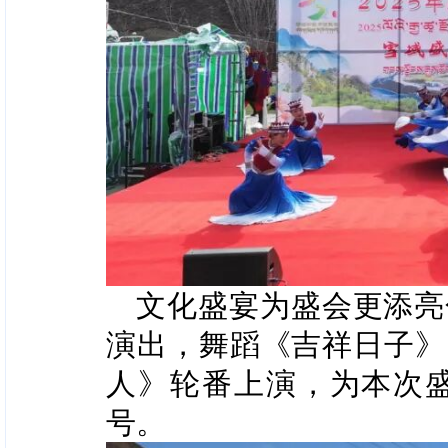
文化盛宴为盛会更添亮
演出，舞蹈《吉祥日子》
人》轮番上演，为本次
号。