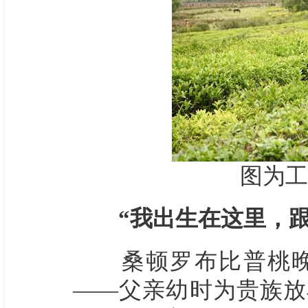
图为工
“我出生在这里，
桑顿罗布比普桃晚一
——父亲幼时为贵族放