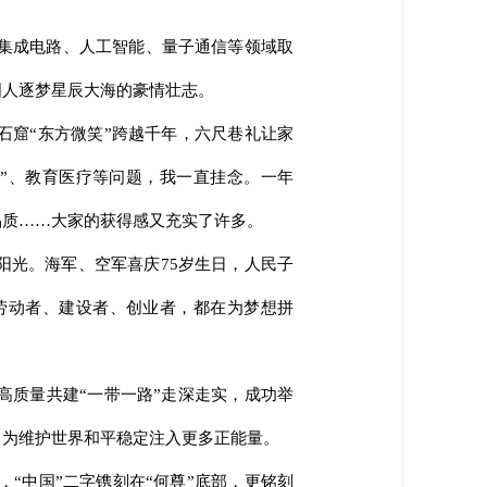
，集成电路、人工智能、量子通信等领域取
国人逐梦星辰大海的豪情壮志。
石窟“东方微笑”跨越千年，六尺巷礼让家
”、教育医疗等问题，我一直挂念。一年
品质……大家的获得感又充实了许多。
阳光。海军、空军喜庆75岁生日，人民子
劳动者、建设者、创业者，都在为梦想拼
高质量共建“一带一路”走深走实，成功举
，为维护世界和平稳定注入更多正能量。
“中国”二字镌刻在“何尊”底部，更铭刻