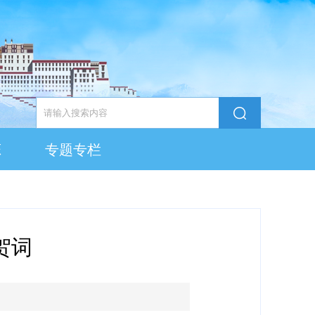
态
专题专栏
贺词