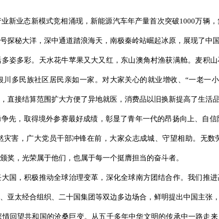
业新业态新模式竞相涌现，新能源汽车年产量首次突破1000万辆
号探秘大洋，深中通道踏浪海天，南极秦岭站崛起冰原，展现了中
多姿多彩。天水花牛苹果又大又红，东山澳角村渔获满舱。麦积山
银川多民族社区居民亲如一家。对大家关心的就业增收、“一老一小
，直接结算范围扩大方便了异地就医，消费品以旧换新提高了生活
争先，取得境外参赛最好成绩，彰显了青年一代的昂扬向上、自信
然灾害，广大党员干部冲锋在前，大家众志成城、守望相助。无数
颁奖，光荣属于他们，也属于每一个挺膺担当的奋斗者。
大国，积极推动全球治理变革，深化全球南方团结合作。我们推进
、亚太经合组织、二十国集团等双边多边场合，鲜明提出中国主张
深情回望共和国的沧桑巨变。从五千多年中华文明的传承中一路走来，