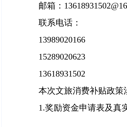
奖补资金：拟投入4万
邮箱：13618931502
④正规旅游合同；租用
奖补标准：旅行社组织
联系电话：
《进藏确认函》；
北岸南木林县艾玛沟非遗
13989020166
⑤机票复印件、住宿发
派创始人壁画—藏族金属
15289020623
—日喀则非遗展示中心千
⑥+藏式年夜饭项目提
嘎温泉旅游度假区非遗文
突、藏族歌表演、藏族特
13618931502
东文化生态保护区—萨迦
⑦游览A级景区凭证（
本次文旅消费补贴政策
袄加工技艺或迥巴藏戏表演
⑧缴税凭证；
1.奖励资金申请表及真
贴；游玩3-4个景点，按
点，按每人200元标准予
⑨“乐享新西藏•惠游日