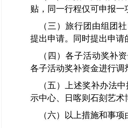
奖励补贴资金。申报单位
奖补资金：拟投入30万
贴，同一行程仅可申报一
（三）申报材料
奖补标准：对旅行社组
（三）旅行团由组团社
路进行游玩，且在日喀则连
提出申请。同时提出申请
1.旅行社申报包机游
玩2-5天—山南离开/始
游奖补
（四）各子活动奖补资
开；③阿里出发—日喀则
各子活动奖补资金进行调
①奖励资金申请表及
按游客在日喀则游览天数
；
件）
（五）上述奖补办法中
连续游览2天（含），
示中心、日喀则石刻艺术
②旅行社营业执照和经
连续游览3-4天（含）
（六）以上措施和事项
③旅游行业监管平台行
连续游览5天（含）以上