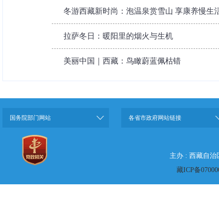
（3）需提供显示平台
冬游西藏新时尚：泡温泉赏雪山 享康养慢生
奖补资金：拟投入8万
（4）申报材料中提
拉萨冬日：暖阳里的烟火与生机
奖补标准：在日喀则A
证）；
美丽中国｜西藏：鸟瞰蔚蓝佩枯错
基金会、社会服务机构等
（5）珠峰旅游达人每人
织的演出、节会、赛事等
住宿2晚（含）以上，在
（6）提供相关收费景
国务院部门网站
各省市政府网站链接
人数对组织单位给予奖励
主办 : 西藏自
参与人数50人（含）-1
藏ICP备07000
人（含）-299人的，按
万元标准给予奖励补贴。