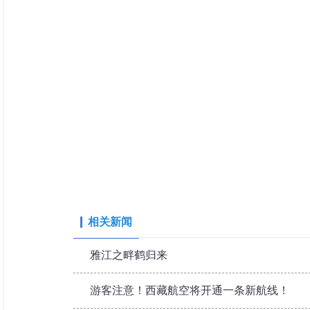
④能够证明游览期间每
组团车辆，在日喀则进行
非经营性住宿证明的资料
游览日喀则区域内的3个
量给予一次性奖励补贴：
⑤填写珠峰旅游达人景
景点的申报材料（扫描最
组织车辆2-5辆（含），每
关于珠峰旅游达人奖的
组织车辆6-9辆（含），每
（1）珠峰旅游达人的
组织车辆10辆（含）以
相关新闻
（2）每个景点同时在
（涉及景区可扫描文末“日
雅江之畔鹤归来
镜且带定位，保留时间不
游客注意！西藏航空将开通一条新航线！
11.景区组织活动奖补