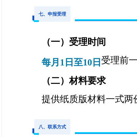
盖日喀则博物馆、日喀则
4.红色游奖补（红色
馆3个场馆的公章；
七、申报受理
奖补资金：拟投入4万
④与航空公司签订的合
（一）受理时间
票、火车票复印件；
奖补标准：
受理前
每月1日至10日
⑤正规旅游合同；合同
线路1：
旅行社组织或
客运”车辆凭证；
（二）材料要求
晚（含）以上，游玩红
排）：扎什伦布寺—珠峰
⑥外国旅游团队需提供
提供纸质版材料一式两
址—白居寺—康马乃宁曲
⑦线路游需提供始发地
G219国道5000km
八、联系方式
⑧收费景区门票或观光
帕里草原—东嘎寺—亚东