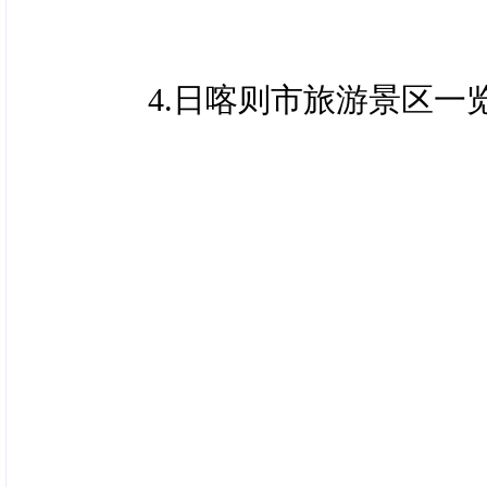
文化遗产展示中心、日喀
（含电子版）；
的标准给予奖励补贴；在
⑤能够证明游览日喀则
4.日喀则市旅游景区一
1处及以上收费景区，并
在景区拍摄的短视频（10-
心、日喀则石刻艺术博物
（六）申报珠峰旅游达
励补贴。
①奖励资金申请表及
（涉及景区可扫描文末“日
件）；
10.自驾游奖补
②游客基本信息，含姓
奖补资金：拟投入4万
③宣传日喀则旅游资源
奖补标准：依法设立、