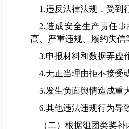
奖补资金：拟投入80万
1.违反法律法规，受
日喀则市文化和旅游局
奖补标准：旅行社组织
完整性、真实性、合规性
2.造成安全生产责任
宿4晚（含）以上，游玩
游局进行终审。日喀则市
高、严重违规、履约失信
主安排）：桑珠孜区
扎什
3.社会公示
3.申报材料和数据弄虚
文创园区—G318拉孜县5
珠穆朗玛峰景区—定结县
终审结果提交相关会
4.无正当理由拒不接
康马县朗东片区—江孜县
站、政务新媒体等平台向
5.发生负面舆情造成重
每人每晚200元标准予以
4.拨付资金
6.其他违法违规行为
3.线路游奖补
日喀则市文化和旅游局
（二）根据组团类奖补