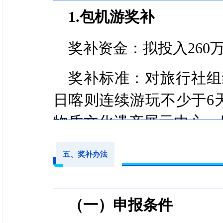
600元。
1.包机游奖补
奖补资金：拟投入260
奖补标准：对旅行社组
日喀则连续游玩不少于6
物质文化遗产展示中心、
区域内的3个（含）以上
五、奖补办法
旅行社组织60-69人（
旅行社组织70-79人（
（一）申报条件