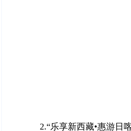
描最下方二维码下载附件
（涉及景区可扫描文末“日
（三）景区+场馆联动
6.康养游奖补
①奖励资金申请表及
奖补资金：拟投入4万
件）；
奖补标准：请咨询日喀
②旅行社营业执照和经
（涉及景区可扫描文末“日
③旅游行业监管平台行
7.专列游奖补
展示中心、日喀则石刻艺
奖补资金：拟投入20万
票；
2.“乐享新西藏•惠游