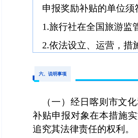
旅行社组织80-89人（
申报奖励补贴的单位须
旅行社组织90-99人（
1.旅行社在全国旅游
旅行社组织100人（含）
2.依法设立、运营，
自驾组织以及开展相关活
其中，包机首个目的地
隆或者樟木口岸，在日喀
六、说明事项
（二）申报程序
入境游客（外国籍游客、
1.提出申请
（一）经日喀则市文化
至3天2晚。
由旅行社、自驾游组织
补贴申报对象在本措施实
2.边境游奖补（珠峰文
追究其法律责任的权利。
2.材料审核