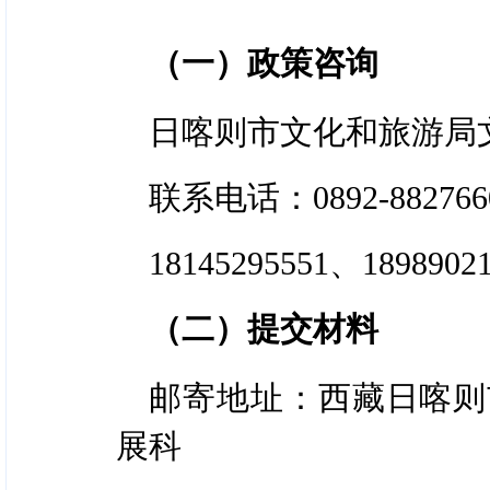
励补贴。
⑨缴税凭证；
（一）政策咨询
线路2：
旅行社组织或
⑩“乐享新西藏·惠游日
日喀则市文化和旅游局
晚（含）以上，游玩民
件）。
联系电话：0892-8827660
（游玩顺序可自主安排）
（二）“机票+酒店+景
林寺—萨迦寺—定日县
18145295551、189890
①奖励资金申请表及
乡）—吉隆镇清军护藏卫
（二）提交材料
件）；
（注：两条线路二选一）
邮寄地址：西藏日喀则
②旅行社营业执照和经
5.非遗游奖补
展科
③旅游行业监管平台行