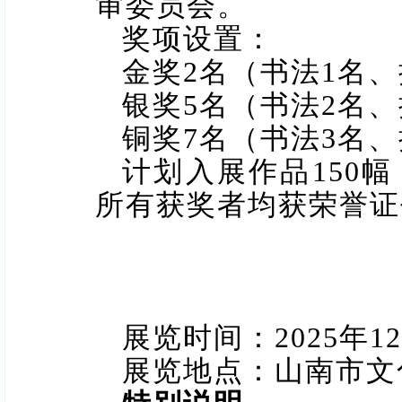
审委员会。
奖项设置：
金奖
2
名（书法
1
名、
银奖
5
名（书法
2
名、
铜奖
7
名（书法
3
名、
计划入展作品
150
幅
所有获奖者均获荣誉证
展览时间：
2025
年
12
展览地点：山南市文