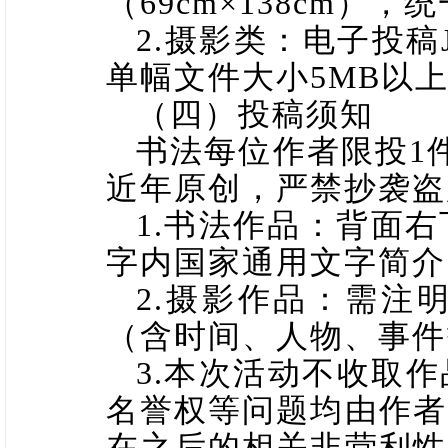
（
69cm
×
138cm
），统
2.
摄影类：电子投稿
单幅文件大小
5MB
以
（四）投稿须知
书法每位作者限投
1
近年原创，严禁抄袭盗
1.
书法作品：背面右
字内国家通用文字简介
2.
摄影作品：需注明
（含时间、人物、事件
3.
本次活动不收取作
名誉权等问题均由作者
在之后的相关非营利性