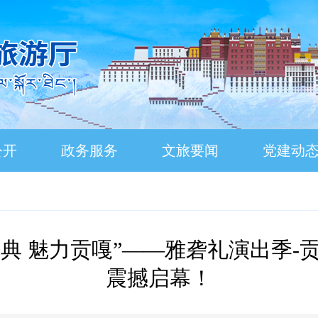
公开
政务服务
文旅要闻
党建动
彩邦典 魅力贡嘎”——雅砻礼演出季
震撼启幕！