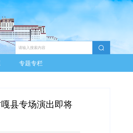
态
专题专栏
-贡嘎县专场演出即将