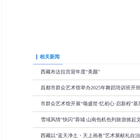
相关新闻
西藏布达拉宫迎年度“美颜”
昌都市群众艺术馆举办2025年舞蹈培训班开
市群众艺术馆开展“颂盛世·忆初心·启新程”
雪域风情“快闪”蓉城 山南包机包列旅游掀起
西藏以“蓝天净土・天上画卷”艺术展献礼自治