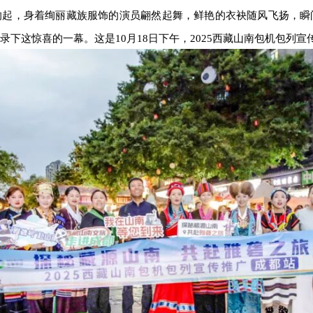
响起，身着绚丽
藏族
服饰的演员翩然起舞，鲜艳的衣袂随风飞扬，瞬
录下这
惊喜
的一幕。这是
10月18日下午，2025西藏山南包机包列