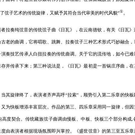
①
了弦子艺术的传统旋律，又赋予其符合当代审美的时代风貌”
。
演者拉奏纯弦音的传统弦子曲《日瓦》，在云南德钦，有关《日瓦》
为古老的曲调，它将唱歌、跳舞、拉奏弦子三种艺术形式巧妙融合，
子演奏技艺传承人白扭拉奏的传统曲调。关于它的流传地，如今已难
保存并传承下来；第三种说法是，《日瓦》最初是一首锅庄序曲，在
当其旋律终了，表演者齐声高呼“拉索”，顺势引入第二乐章的快
，又为快板增添丰富层次。作品的第三、四乐章采用同一旋律，但因
构高度契合。传统藏族弦子曲调由慢板、中板、快板三个部分构成,
速度由表演者根据现场氛围即兴掌控。《盛世弦音》的第三至五乐章