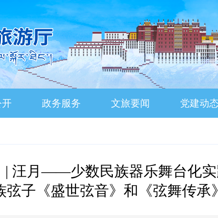
公开
政务服务
文旅要闻
党建动
 | 汪月——少数民族器乐舞台化
族弦子《盛世弦音》和《弦舞传承