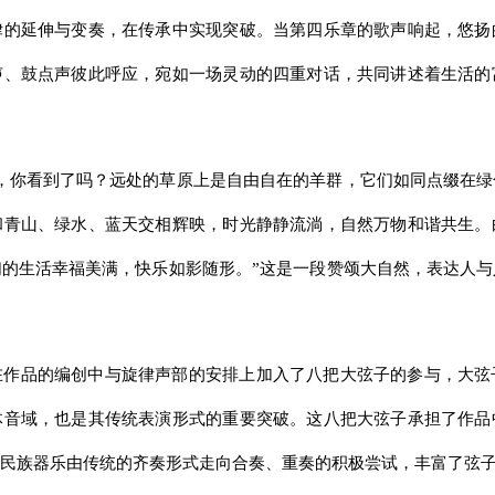
律的延伸与变奏，在传承中实现突破。当第四乐章的歌声响起，悠扬
声、鼓点声彼此呼应，宛如一场灵动的四重对话，共同讲述着生活的
，你看到了吗？远处的草原上是自由自在的羊群，它们如同点缀在
和青山、绿水、蓝天交相辉映，时光静静流淌，自然万物和谐共生。
的生活幸福美满，快乐如影随形。”这是一段赞颂大自然，表达人
在作品的编创中与旋律声部的安排上加入了八把大弦子的参与，大弦
体音域，也是其传统表演形式的重要突破。这八把大弦子承担了作品
民族器乐由传统的齐奏形式走向合奏、重奏的积极尝试，丰富了弦