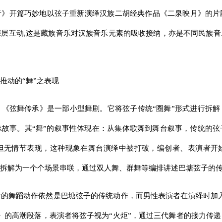
音》开篇巧妙地以弦子重新演绎汉族二胡经典作品《二泉映月》的片
层互动,这是藏族音乐对汉族音乐元素的吸收接纳，亦是不同民族
推动的“舞”之表现
《弦舞传承》是一部小型舞剧。它将弦子传统“圈舞”形式进行拆
故事。其“舞”的叙事性体现在：从集体歌舞到舞台叙事，传统的
但无情节表现，这种现象在舞台演绎中被打破，编创者、表演者开
拆解为一个个场景串联，通过双人舞、群舞等编排讲述巴塘弦子的
的舞蹈动作依然是巴塘弦子的传统动作，而男性表演者在演绎时加入
》的高潮段落，表演者将弦子视为“火炬”，通过三代舞者的接力传