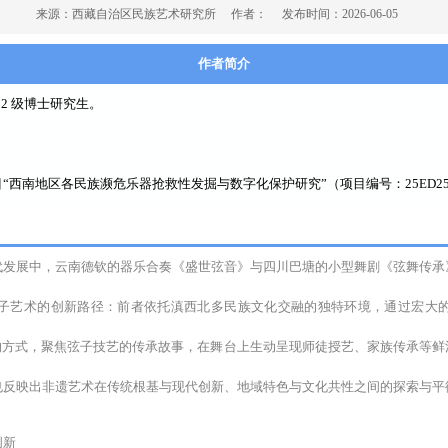
来源：
西藏自治区民族艺术研究所
作者：
发布时间：
2026-06-05
作者简介
2 级博士研究生。
“西南地区各民族濒危乐器抢救性发掘与数字化保护研究”（项目编号：25ED2
代发展中，云南德钦的器乐合奏《盛世弦音》与四川巴塘的小型舞剧《弦舞传承
子艺术的创新路径：前者依托滇西北多民族文化交融的独特环境，通过宏大
的方式，聚焦弦子技艺的传承故事，在舞台上生动呈现师徒授艺、家族传承等
也反映出非遗艺术在传统根基与现代创新、地域特色与文化共性之间的探索与平
创新