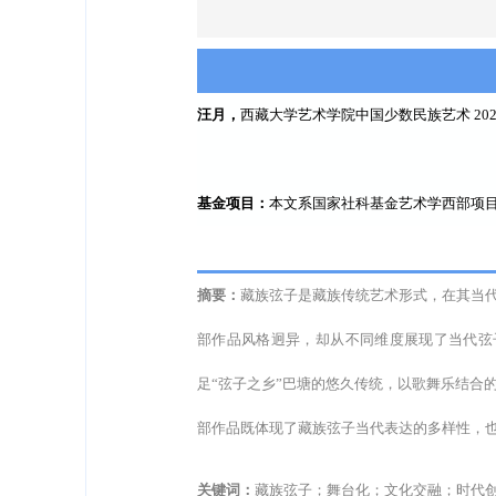
汪月，
西藏大学艺术学院中国少数民族艺术 202
基金项目：
本文系国家社科基金艺术学西部项目
摘要：
藏族弦子是藏族传统艺术形式，在其当
部作品风格迥异，却从不同维度展现了当代弦
足“弦子之乡”巴塘的悠久传统，以歌舞乐结合
部作品既体现了藏族弦子当代表达的多样性，
关键词：
藏族弦子；舞台化；文化交融；时代