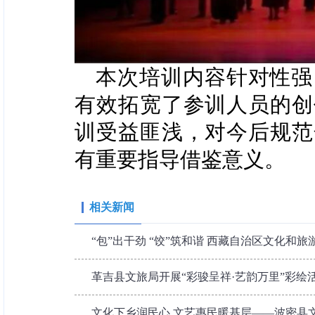
本次培训内容针对性强
有效拓宽了参训人员的创
训受益匪浅，对今后规范
有重要指导借鉴意义。
相关新闻
“包”出干劲 “饺”筑和谐 西藏自治区文化和旅游
革吉县文旅局开展“彩骏呈祥·艺韵万里”彩绘
文化下乡润民心 文艺惠民暖基层——波密县文旅