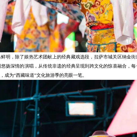
格鲜明，除了娘热艺术团献上的经典藏戏选段，拉萨市城关区纳金街
到悠扬深情的演唱，从传统非遗的经典呈现到跨文化的惊喜融合，每
，成为“西藏味道”文化旅游季的亮眼一笔。