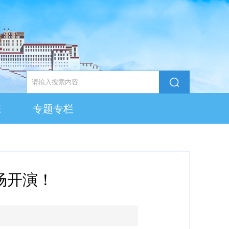
态
专题专栏
场开演！