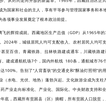
步、从封闭走向开放的新篇章。
196
5
年，西藏自治区正
成为国
家和社会的主人，享有平等参与管理国家事务和本
为各项事业发展奠定了根本政治前提。
腾飞的辉煌成就
。西藏地区生产总值（
GDP
）从
1965
年的
。
2024
年，城镇居民人均可支配收入、农村居民人均可
倍甚至百
倍。青藏铁路、拉林铁路建成通车，川藏铁路建
有。建成通航机场
7
个，国内外航线
180
条，通航城市
76
均达
100%。告别了“人背畜驮”
的交通史和
“酥油灯照明”的
业（水电、光伏、
地热
）蓬勃兴起。文化旅游业成为支柱
医
药产业走向标
准化、产业化、国际化。中央财政支持和
9
年底，西藏所有贫困县（区）摘帽，所有贫困人口
脱贫，