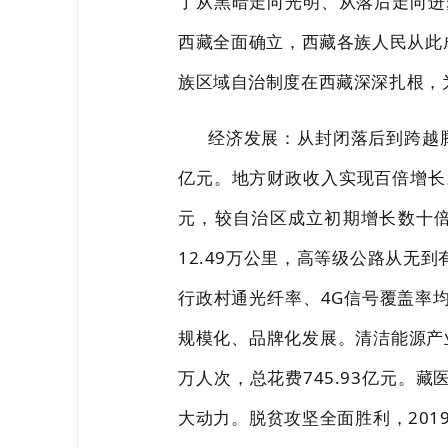
了从黑暗走向光
明、从落后走向进
西藏全面确立，西藏各族人民从此
族区域自治制度在西藏深深扎根，
经济发展：从封闭落后到跨越
亿元。地方财政收入实现百倍增长
元，较自治区成立初期增长数十
12.49
万公里，高等级公路从无
到
行政村通光纤率、
4G
信号覆盖率
规
模化、品牌
化发展。清洁能源产
万人次，总花费
745.93
亿元。藏
大动
力。脱贫攻坚全面胜利，
201