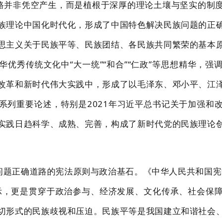
路并非凭空产生，而是植根于深厚的理论土壤
与坚实的制
族理论中国化时代化，形成了中国特色解决民族问题的正
思主义关于民族平等、民族
团结、各
民族共同繁荣的基本
华优秀传统文化中
“大一统”“和合”“仁政”等思想精华，
改
革和新时代伟大实
践中，形成了以毛泽东、邓小平、江
系列重要论述，特别是
2021
年习近平总书记关于加强和
实践
日趋科
学、成熟、完善，构成了新时代党的民族理论
问题正确道路的宪法原则与政治基石。《中华人
民共和国宪
示，更是贯穿于政治参与、经济发展、文化传承、社会保
切形式的民族歧视和压迫。
民族平等
是我国建立和谐社会