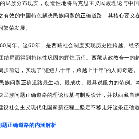
的民族分布现实
，创造性地将马克思
主义民族理论与中
之有效的中国特色解决民族问题的正确道路。其核心要义
同繁荣发展。
60
周年。这
60
年，是西藏社会制度实现历史
性跨越、经
团结局面得到持续性巩固的辉煌历程。西藏从政教合一的
阔步前进，实现了
“短短几十年，跨越上千年
”的人间奇迹
民族问题
正确道路
最生动、最成功、最具说服力的范例。
决民族问题正确道路的理论根基与制
度设计，并以西藏
自
建设社会
主义现代化国家新征程上坚定不移走好这条正确
问题正确道路的内涵解析