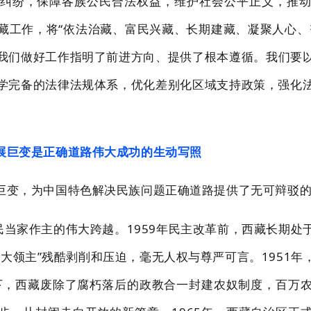
纠
纷，保障各族公民合法权益，维护社会公平正义，推
藏工作
，将
“依法治藏、富民兴藏、长期
建藏、凝聚人心、
我们做好工作指明了前进方向、提供了根本遵循。
我们要
学完备的法律法规
体系，优化差别化区域支持政策，强化
展巨变是正确道路伟大成功的生动写照
巨变，为中国特色解决民族问题正确道路提供
了无可辩驳
民当家作主的伟大跨越。
1959
年民主改革前，
西藏长期处
大领主”残酷剥削和压迫，毫无人权与尊严可言。1951
年
下，西藏废除了腐朽落后的政
教合一封建农奴制度，百万