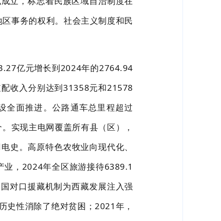
式成立，
标志着民族区域自治制度在
地区事务的权利。社会主义制度和民
3.27
亿元增长到
2024
年的
2764.94
支配收入分别达到
31358
元
和
21578
设全面推进。公路通车总里程超过
个。实现主电网覆盖
所有县（区
），
用电史。高原特色农牧业向现代化、
产
业，
2024
年全区旅游接待
6389.1
全国对口援藏机制
为西藏发展注入强
历史性消除了绝对贫困；
2021
年，