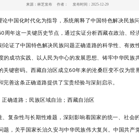
来源：
林芝发布
作者：
发布时间：
2025-12-29
理论中国化时代化为指导，系统阐释
了中国特
色解决民族
60
周年这一关键历史节点，通过实证分析西藏在
政治、经
刻论证了中国特色解
决民族问题正
确道路的科学性、有效
度的成功实践、以人民为中心的发展思想、铸牢中华民族
的关键密码。西藏自治区
成立
60
年来的沧桑巨变不仅为世
和完善这条正确道路提供了宝贵经验与深刻启示。
；正确道路；民族区域
自治；西藏自治区
性、复杂性与长期性难题，深刻影响着国家的
统一、社会
问题，关乎国家长治久安与中华民族伟大复兴。中国共产