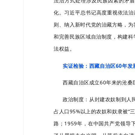
法治方式处理涉及民族因素的矛盾
化。习近平总书记高度重视依法治
则、纳入新时代
党的治藏方
略，为
和完善民族区域自治制度，构建科
法权益。
实证检验：西藏自治区
60
年发
西藏自治区成立
60
年来的沧桑
政治制度：从封建农奴制到人
占人口
95%
以上的农奴和奴隶被“三
路；
1959
年，在中国共产党领导