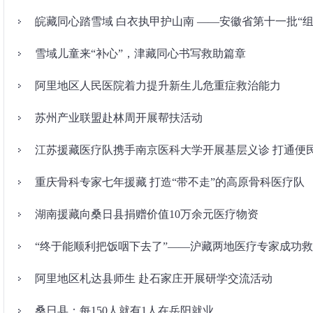
皖藏同心踏雪域 白衣执甲护山南 ——安徽省第十一批“
雪域儿童来“补心”，津藏同心书写救助篇章
阿里地区人民医院着力提升新生儿危重症救治能力
苏州产业联盟赴林周开展帮扶活动
江苏援藏医疗队携手南京医科大学开展基层义诊 打通便民
重庆骨科专家七年援藏 打造“带不走”的高原骨科医疗队
湖南援藏向桑日县捐赠价值10万余元医疗物资
“终于能顺利把饭咽下去了”——沪藏两地医疗专家成功
阿里地区札达县师生 赴石家庄开展研学交流活动
桑日县：每150人就有1人在岳阳就业