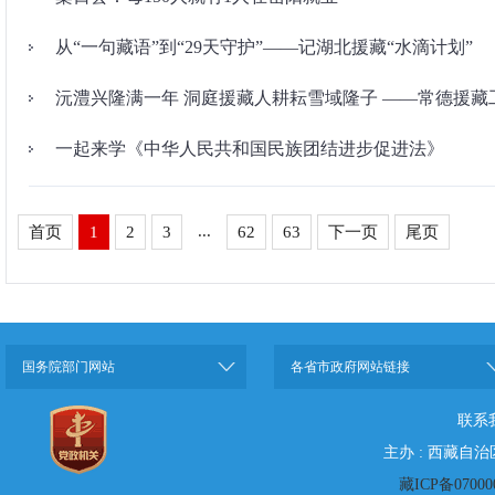
从“一句藏语”到“29天守护”——记湖北援藏“水滴计划”
沅澧兴隆满一年 洞庭援藏人耕耘雪域隆子 ——常德援
一起来学《中华人民共和国民族团结进步促进法》
...
首页
1
2
3
62
63
下一页
尾页
国务院部门网站
各省市政府网站链接
联系
主办 : 西藏自
藏ICP备07000