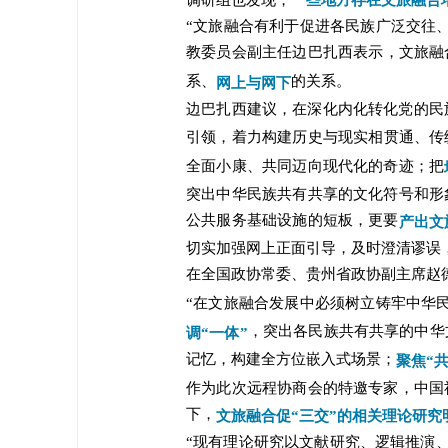
一些地方存在文旅融合
“文旅融合有利于促进各民族广泛交往
教委员会副主任边巴扎西表示，文旅融
系、
的关系。
网上与网下
边巴扎西建议，在深化内化转化党的民
引领，着力构建历史与现实相贯通、传
全面小康、共同迈向现代化的奇迹；把
突出中华民族共有共享的文化符号和形
公共服务基础设施的短板，更要
产出文
切实加强网上正面引导，及时澄清谬误
在全国政协常委、贵州省政协副主席赵
“在文旅融合发展中必须树立铸牢中华
，突出各民族共有共享的中华
调“一体”
记忆，构建全方位嵌入式场景；
聚焦“共
作为此次远程协商会的特邀专家，中国
下，
文旅融合促“三交”的相关理论研究
“现有理论研究以文献研究、逻辑推演