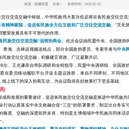
来源：
西藏民委
作者：
发布时间：
2026-05-26
族交往交流交融中铸就，中华民族伟大复兴也必将在各民族交往交流
。”文化
共有精神家园，促进各民族全方位互嵌和广泛交往交流交融
同繁荣发展具有不可替代的作用。
。此次会议由民盟中央、全国政协
各民族交往交流交融”远程协商会
、青海、吉林设视频连线点，部分全国政协委员、专家学者与
中央
各民族交往交流交融，积极建言资政、广泛凝聚共识。
特尔、王光谦亲自率队调研和全程指导，民盟中央调研组、全国政
宗委在委员移动履职平台开设主题议政群，来自不同界别、不同地区
，线上线下的深入协商互动，为会议取得良好效果打下坚实基础。
向
形成和发展的重要途径，促进各民族交往交流交融是推进中华民族共
际行动认真落实中央文旅融合促“三交”的部署要求，制定出台务实
的频度、交融的深度前所未有，特别是文博领域中华民族共同体话
一。