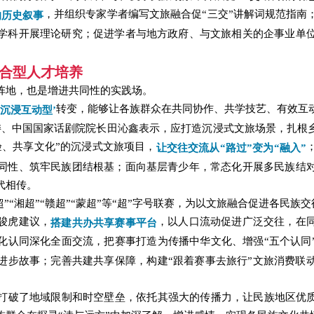
，并组织专家学者编写文旅融合促“三交”讲解词规范指南
的历史叙事
学科开展理论研究；促进学者与地方政府、与文旅相关的企事业单
合型人才培养
阵地，也是增进共同性的实践场。
转变，能够让各族群众在共同协作、共学技艺、有效互
‘沉浸互动型’
委、中国国家话剧院院长田沁鑫表示，应打造沉浸式文旅场景，扎根乡
验、共享文化”的沉浸式文旅项目，
让交往交流从“路过”变为“融入”
同性、筑牢民族团结根基；面向基层青少年，常态化开展多民族结
代相传。
”“湘超”“赣超”“蒙超”等“超”字号联赛，为以文旅融合促进各民族
骏虎建议，
，以人口流动促进广泛交往，在
搭建共办共享赛事平台
化认同深化全面交流，把赛事打造为传播中华文化、增强“五个认同
进步故事；完善共建共享保障，构建“跟着赛事去旅行”文旅消费联
打破了地域限制和时空壁垒，依托其强大的传播力，让民族地区优质