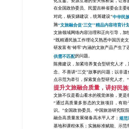
化互鉴、资源互通的全天候桥梁，让各
在全国政协委员、民盟吉林省委会主委
对此，杨安娣建议，统筹建设“
中华民
施
“文旅融合促‘三交’”精品内容培育计
文旅领域网络内容治理和正向引导，加
“既精通民族工作理论又熟悉中国历史文
研发富有‘铸牢’内涵的文旅产品产生了
的问题。
供需不匹配
陈雍建议，加紧培养复合型研究人才，
念、不善讲“三交”故事的问题；以非
点示范为牵引，探索复合型研究人才、“
提升文旅融合质量，讲
好民族
文旅不仅是看山看水的视觉体验，更是
“通过高质量多形态的文旅项目，有
识。”全国政协委员、中国旅游研究院
融合高质量发展储备高水平人才；
规范
基地和课程体系；实施标准赋能、示范