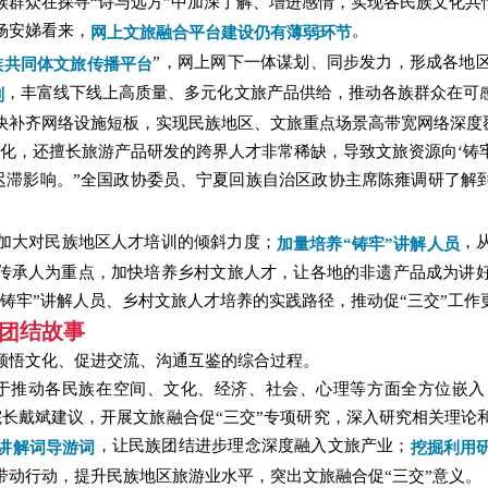
族群众在探寻“诗与远方”中加深了解、增进感情，实现各民族文化共
杨安娣看来，
。
网上文旅融合平台建设仍有薄弱环节
”，网上网下一体谋划、同步发力，形成各地
族共同体文旅传播平台
，丰富线下线上高质量、多元化文旅产品供给，推动各族群众在可
划
快补齐网络设施短板，实现民族地区、文旅重点场景高带宽网络深度
化，还擅长旅游产品研发的跨界人才非常稀缺，导致文旅资源向‘铸牢
迟滞影响。”全国政协委员、宁夏回族自治区政协主席陈雍调研了解
加大对民族地区人才培训的倾斜力度；
，
加量培养“铸牢”讲解人员
遗传承人为重点，加快培养乡村文旅人才，让各地的非遗产品成为讲
铸牢”讲解人员、乡村文旅人才培养的实践路径，推动促“三交”工作
结故事
团
领悟文化、促进交流、沟通互鉴的综合过程。
助于推动各民族在空间、文化、经济、社会、心理等方面全方位嵌入
院长戴斌建议，开展文旅融合促“三交”专项研究，深入研究相关理论
，让民族团结进步理念深度融入文旅产业；
讲解词导游词
挖
掘利用
带动行动，提升民族地区旅游业水平，突出文旅融合促“三交”意义。