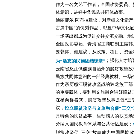
作为一名文艺工作者，全国政协委员、
体意识，讲好中华民族共同体故事。
迪丽娜尔·阿布拉建议，对新疆文化遗
古属中国”的优秀作品，彰显中华文化
一场演出都成为促进交往交流交融、增
全国政协委员、青海省工商联副主席韩
要载体。他建议，从政策、项目、资金
；强化人才培
为“活态的民族团结课堂”
云南省怒江傈僳族自治州的脱贫攻坚故
民族共同体意识的一部经典教材、一场
作为亲历怒江脱贫攻坚战的独龙族干部
的重要载体，要利用文旅融合讲好脱贫
在杨向群看来，脱贫攻坚故事是促“三
议，
设立脱贫攻坚与文旅融合促“三交
具特色的扶贫故事、生动感人的扶贫场
分纳入国民教育体系与公共记忆建设；
脱贫攻坚促“三交”故事成为中国民族