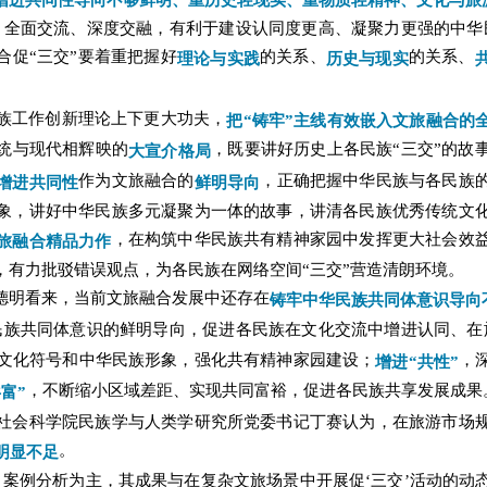
增进共同性导向不够鲜明、重历史轻现实、重物质轻精神、文化与旅游
、全面交流、深度交融，有利于建设认同度更高、凝聚力更强的中华
合促“三交”要着重把握好
的关系、
的关系、
理论与实践
历史与现实
族工作创新理论上下更大功夫，
把“铸牢”主线有效嵌入文旅融合的
统与现代相辉映的
，既要讲好历史上各民族“三交”的故
大宣介格局
作为文旅融合的
，正确把握中华民族与各民族
增进共同性
鲜明导向
象，讲好中华民族多元凝聚为一体的故事，讲清各民族优秀传统文
，在构筑中华民族共有精神家园中发挥更大社会效
旅融合精品力作
，有力批驳错误观点，为各民族在网络空间“三交”营造清朗环境。
德明看来，当前文旅融合发展中还存在
铸牢中华民族共同体意识导向
民族共同体意识的鲜明导向，促进各民族在文化交流中增进认同、在
文化符号和中华民族形象，强化共有精神家园建设；
，
增进“共性”
，不断缩小区域差距、实现共同富裕，促进各民族共享发展成果
富”
社会科学院民族学与人类学研究所党委书记丁赛认为，在旅游市场
。
明显不足
、案例分析为主，其成果与在复杂文旅场景中开展促‘三交’活动的动