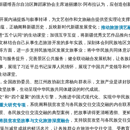
新疆维吾尔自治区舞蹈家协会主席迪丽娜尔·阿布拉认为，应创造创
产开展内涵提炼与叙事转译，为文艺创作和文旅融合提供坚实理论支撑
底蕴，正确阐释新疆历史，反映新时代新疆发展变化；
推动旅游演艺
进“五个认同”的生动课堂；加强互学互促，将新疆优秀文艺作品推向
文林结合自己从事生态旅游开发的多年实践，深刻体会到民族地区
等方面，进一步支持民族地区发展文旅事业；将中华民族共同体意
育与服务提升，完善景区公共服务；健全联动融合发展机制，让各族
事，展现了习近平总书记深厚人民情怀，展现了中国共产党领导和
生动课堂。
，全国政协委员、怒江州政协副主席杨向群表示，文旅产业是讲好
攻坚故事，生动呈现中华民族共同体建设的时代成就。
交”和“四个凝聚”的强大引擎，为推进中国式现代化、实现中华民
，系统阐释脱贫攻坚与各民族交往交流交融的内在联
”重大研究专项
景、各民族交往交流交融的典型案例，把故事讲得更清晰透彻、更
，支持脱贫攻坚与各民族交往
将脱贫攻坚故事与文化旅游深度融合
政策与减贫成就的鲜活名片，让各族群众在旅游中交往交流、受教