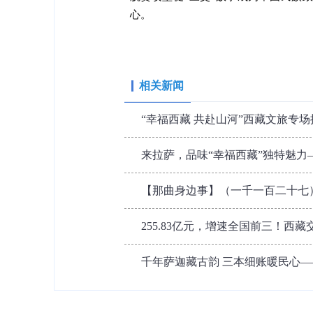
心。
相关新闻
“幸福西藏 共赴山河”西藏文旅专
来拉萨，品味“幸福西藏”独特魅力——“
【那曲身边事】（一千一百二十七）
255.83亿元，增速全国前三！西藏
千年萨迦藏古韵 三本细账暖民心—