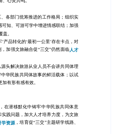
情、心灵共鸣。
区、各部门统筹推进的工作格局；组织实
感可知、可游可学中增进情感联结；加强
覆盖。
’产品转化的‘最初一公里’存在卡点，对
到，加强文旅融合促“三交”仍然面临
人才
从源头解决旅游从业人员不会讲共同体理
好中华民族共同体故事的鲜活载体；以试
更加有形有感有效。
，在潜移默化中铸牢中华民族共同体意
和实践问题，加大人才培养力度，为文旅
，培育促“三交”主题研学线路、
研学资源