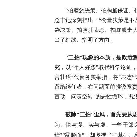
“拍脑袋决策、拍胸脯保证、
总书记深刻指出：“衡量决策是不
袋决策、拍胸脯表态、拍屁股走人
出了红线、指明了方向。
“三拍”现象的本质，是政绩
究，以“个人好恶”取代科学论证
言壮语”代替务实举措，将“表态”
留给继任者，在问题面前推诿塞责
盲动—问责空转”的恶性循环，既
破除“三拍”歪风，首先要从
为、快与慢、实与虚。一些干部之
绩”“露脸面”，却忽视了打基础