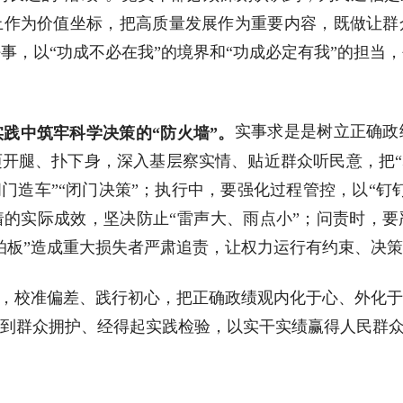
上作为价值坐标，把高质量发展作为重要内容，既做让群
事，以“功成不必在我”的境界和“功成必定有我”的担当
实事求是是树立正确政
实践中筑牢科学决策的“防火墙”。
开腿、扑下身，深入基层察实情、贴近群众听民意，把“
闭门造车”“闭门决策”；执行中，要强化过程管控，以“钉
的实际成效，坚决防止“雷声大、雨点小”；问责时，
拍板”造成重大损失者严肃追责，让权力运行有约束、决
镜，校准偏差、践行初心，把正确政绩观内化于心、外化
到群众拥护、经得起实践检验，以实干实绩赢得人民群