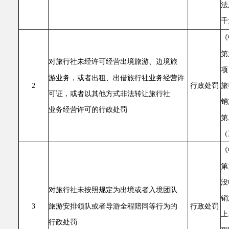
法
千
《
第
对旅行社未经许可经营出境旅游、边境旅
项
游业务，或者出租、出借旅行社业务经营许
旅
2
行政处罚
可证，或者以其他方式非法转让旅行社
销
业务经营许可的行政处罚
第
（
《
第
没
对旅行社未按照规定为出境或者入境团队
销
旅游安排领队或者导游全程陪同等行为的
3
行政处罚
上
行政处罚