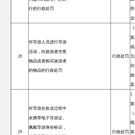
行的行政处罚
所
业
《
第
对导游人员进行导游
或
活动，向旅游者兜售
元
28
行政处罚
物品或者购买旅游者
自
的物品的行政处罚
旅
直
1
第
对导游在执业过程中
（
未携带电子导游证、
规
佩戴导游身份标识，
29
行政处罚
第