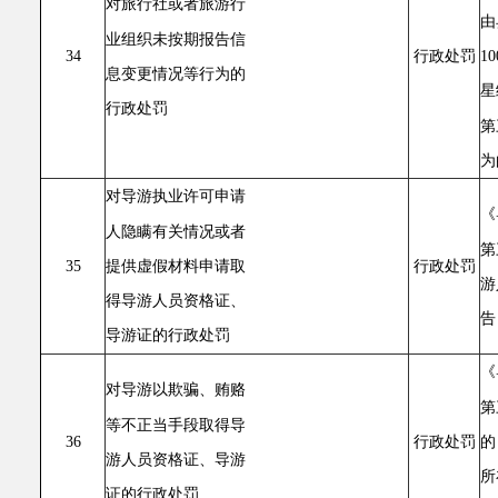
对旅行社或者旅游行
由
业组织未按期报告信
1
34
行政处罚
息变更情况等行为的
星
行政处罚
第
为
对导游执业许可申请
《
人隐瞒有关情况或者
第
提供虚假材料申请取
35
行政处罚
游
得导游人员资格证、
告
导游证的行政处罚
《
对导游以欺骗、贿赂
第
等不正当手段取得导
的
36
行政处罚
游人员资格证、导游
所
证的行政处罚