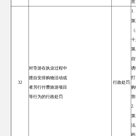
意
1
第
（
十
第
自
诱
对导游在执业过程中
打
擅自安排购物活动或
32
行政处罚
购
者另行付费旅游项目
营
等行为的行政处罚
2
第
法
的