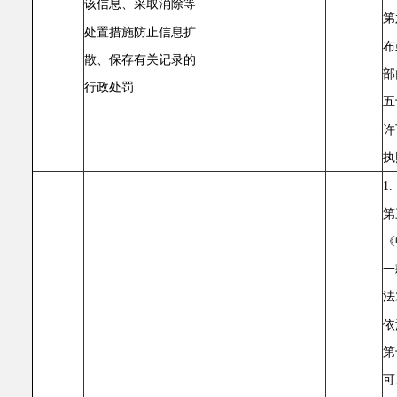
该信息、采取消除等
第
处置措施防止信息扩
布
散、保存有关记录的
部
行政处罚
五
许
执
1
第
《
一
法
依
第
可