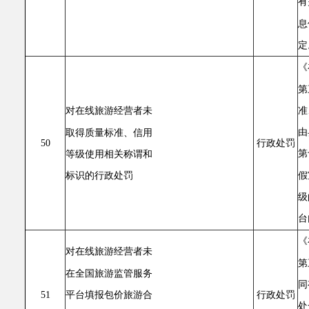
有
息
定
《
第
准
对在线旅游经营者未
由
取得质量标准、信用
50
行政处罚
第
等级使用相关称谓和
假
标识的行政处罚
级
台
《
对在线旅游经营者未
第
在全国旅游监管服务
同
平台填报包价旅游合
51
行政处罚
处