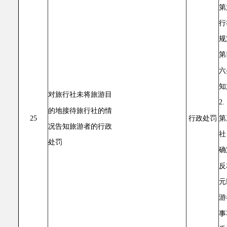
第
行
规
第
六
知
对旅行社未将旅游目
2
的地接待旅行社的情
第
25
行政处罚
况告知旅游者的行政
社
处罚
确
反
元
游
事