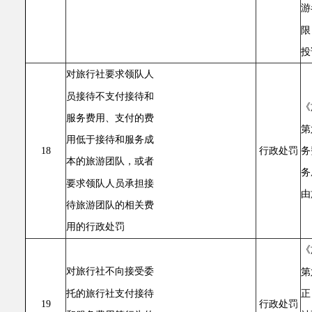
游
限
投
对旅行社要求领队人
员接待不支付接待和
《
服务费用、支付的费
第
用低于接待和服务成
务
18
行政处罚
本的旅游团队，或者
务
要求领队人员承担接
由
待旅游团队的相关费
用的行政处罚
《
对旅行社不向接受委
第
托的旅行社支付接待
正
19
行政处罚