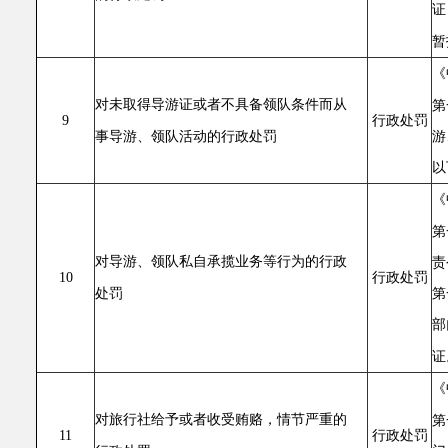
证
暂
《
对未取得导游证或者不具备领队条件而从
第
9
行政处罚
事导游、领队活动的行政处罚
游
以
《
第
对导游、领队私自承揽业务等行为的行政
责
10
行政处罚
处罚
第
部
证
《
对旅行社给予或者收受贿赂，情节严重的
第
11
行政处罚