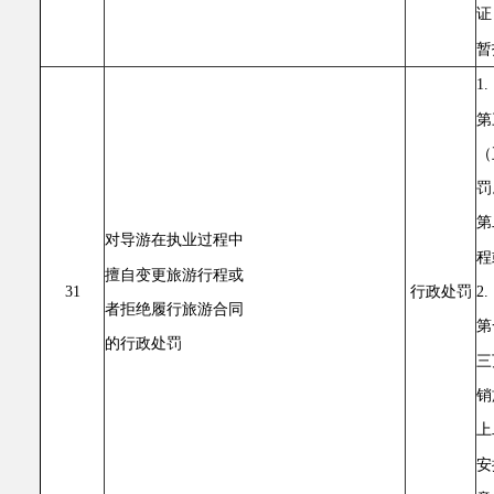
证
暂
1
第
（
罚
第
对导游在执业过程中
程
擅自变更旅游行程或
2
31
行政处罚
者拒绝履行旅游合同
第
的行政处罚
三
销
上
安