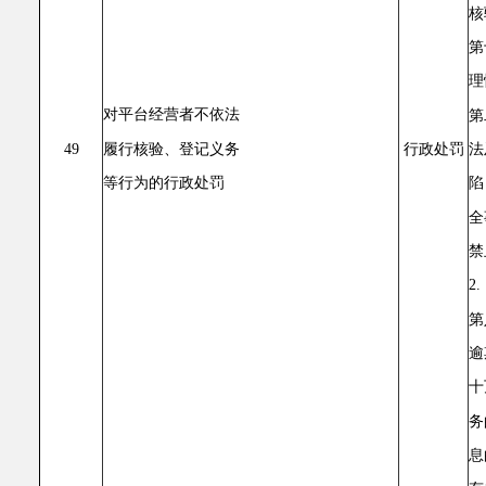
核
第
理
对平台经营者不依法
第
履行核验、登记义务
法
49
行政处罚
等行为的行政处罚
陷
全
禁
2
第
逾
十
务
息