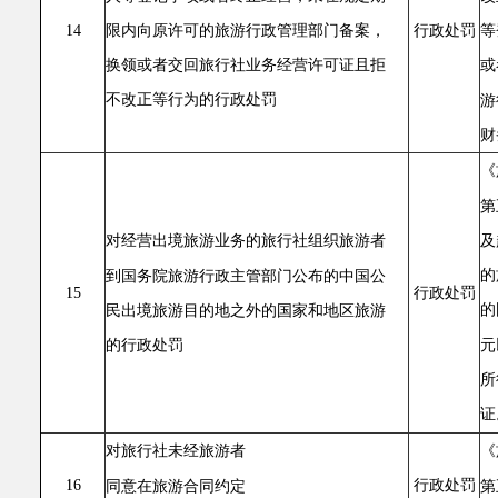
限内向原许可的旅游行政管理部门备案，
等
14
行政处罚
换领或者交回旅行社业务经营许可证且拒
或
不改正等行为的行政处罚
游
财
《
第
及
对经营出境旅游业务的旅行社组织旅游者
的
到国务院旅游行政主管部门公布的中国公
15
行政处罚
的
民出境旅游目的地之外的国家和地区旅游
元
的行政处罚
所
证
对旅行社未经旅游者
《
16
行政处罚
同意在旅游合同约定
第