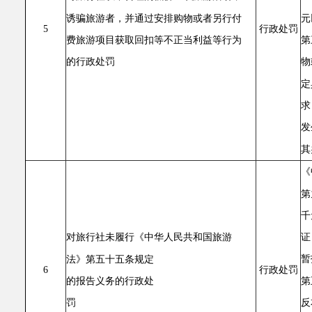
诱骗旅游者，并通过安排购物或者另行付
元
5
行政处罚
费旅游项目获取回扣等不正当利益等行为
第
的行政处罚
物
定
求
发
其
《
第
千
证
对旅行社未履行《中华人民共和国旅游
暂
法》第五十五条规定
6
行政处罚
第
的报告义务的行政处
反
罚