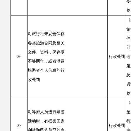
委
签
《
第
对旅行社未妥善保存
件
各类旅游合同及相关
部
文件、资料，保存期
26
行政处罚
违
不够两年，或者泄露
第
旅游者个人信息的行
及
政处罚
资
签
《
对导游人员进行导游
第
活动时，有损害国家
行
27
行政处罚
利益和民族尊严的言
由