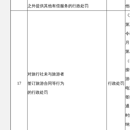
之外提供其他有偿服务的行政处罚
他
《
第
令
月
第
（
接
对旅行社未与旅游者
游
签订旅游合同等行为
17
行政处罚
电
的行政处罚
签
通
时
纳