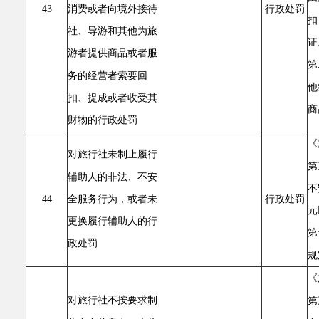
消费或者向境外接待
43
行政处罚
扣
社、导游和其他为旅
证
游者提供商品或者服
第
务的经营者索要回
他
扣、提成或者收受其
商
财物的行政处罚
《
对旅行社未制止履行
第
辅助人的非法、不安
不
全服务行为，或者未
44
行政处罚
元
更换履行辅助人的行
第
政处罚
规
《
对旅行社不按要求制
第