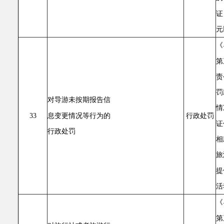
证
元
《
第
责
罚
对导游未按期报告信
情
息变更情况等行为的
33
行政处罚
证
行政处罚
相
旅
提
活
《
第