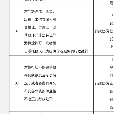
游
对导游涂改、倒卖、
《
出租、出借导游人员
第
资格证、导游证，以
法
37
行政处罚
其他形式非法转让导
托
游执业许可，或者擅
上
自委托他人代为提供导游服务的行政处罚
《
对旅行社不按要求报
第
备领队信息及变更情
息
况，或者备案的领队
正
38
行政处罚
不具备领队条件且拒
的
不改正的行政处罚
第
况