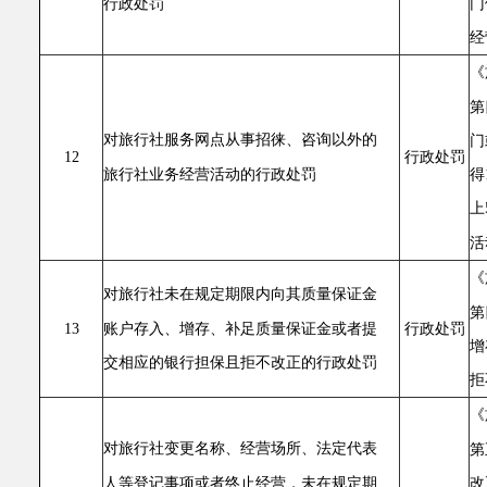
行政处罚
门
经
《
第
对旅行社服务网点从事招徕、咨询以外的
门
12
行政处罚
旅行社业务经营活动的行政处罚
得
上
活
《
对旅行社未在规定期限内向其质量保证金
第
账户存入、增存、补足质量保证金或者提
13
行政处罚
增
交相应的银行担保且拒不改正的行政处罚
拒
《
对旅行社变更名称、经营场所、法定代表
第
人等登记事项或者终止经营，未在规定期
改