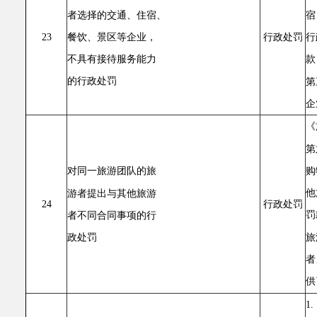
者选择的交通、住宿、
宿
餐饮、景区等企业，
行
23
行政处罚
不具有接待服务能力
款
的行政处罚
第
企
《
第
购
对同一旅游团队的旅
他
游者提出与其他旅游
24
行政处罚
罚
者不同合同事项的行
旅
政处罚
者
供
1