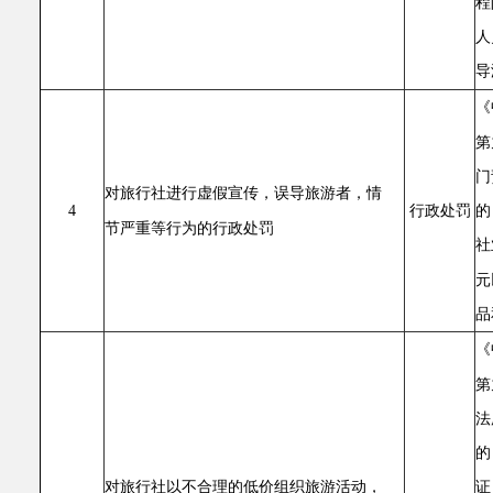
程
人
导
《
第
门
对旅行社进行虚假宣传，误导旅游者，情
的
4
行政处罚
节严重等行为的行政处罚
社
元
品
《
第
法
的
对旅行社以不合理的低价组织旅游活动，
证