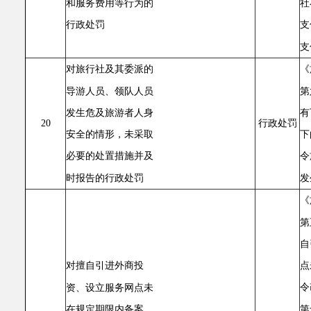
和服务费用等行为的
社
行政处罚
支
支
对旅行社及其委派的
《
导游人员、领队人员
第
发生危及旅游者人身
有
20
行政处罚
安全的情形，未采取
下
必要的处置措施并及
令
时报告的行政处罚
发
《
第
自
点
对擅自引进外商投
令
资、设立服务网点未
第
在规定期限内备案，