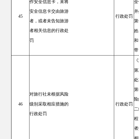
作安全信息卡，未将
全
安全信息卡交由旅游
并
45
行政处罚
者，或者未告知旅游
第
者相关信息的行政处
姓
罚
和
带
《
第
处
第
对旅行社未根据风险
险
级别采取相应措施的
46
行政处罚
二
行政处罚
程
者
相