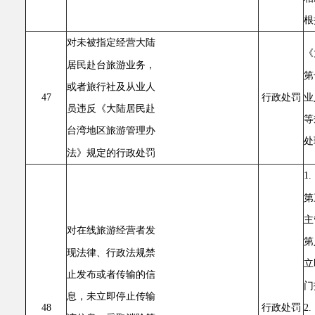
根
对未被指定经营大陆
《
居民赴台旅游业务，
第
或者旅行社及从业人
业
47
行政处罚
员违反《大陆居民赴
等
台湾地区旅游管理办
处
法》规定的行政处罚
1
第
主
对在线旅游经营者发
第
现法律、行政法规禁
立
止发布或者传输的信
门
息，未立即停止传输
2
48
行政处罚