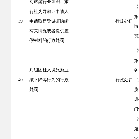
对旅游行业组织、旅
《
行社为导游证申请人
第
申请取得导游证隐瞒
39
行政处罚
情
有关情况或者提供虚
罚
假材料的行政处罚
《
第
对组团社入境旅游业
务
绩下降等行为的行政
（
40
行政处罚
处罚
质
虚
门
《
第
定