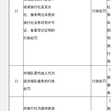
社
或者旅行社及其分
21
行政处罚
第
社、服务网点未悬挂
应
旅行社业务经营许可
部
证、备案登记证明的
明
行政处罚
第
行
悬
《
对领队委托他人代为
第
提供领队服务的行政
22
行政处罚
服
处罚
条
《
对旅行社为接待旅游
第