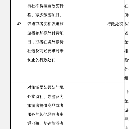
待社不得擅自改变行
在
程、减少旅游项目、
所
强迫或者变相强迫旅
队
42
行政处罚
游者参加额外付费项
团
目，或者在境外接待
第
社违反前述要求时未
排
制止的行政处罚
险
外
组
对旅游团队领队与境
《
外接待社、导游及为
第
旅游者提供商品或者
游
服务的其他经营者串
导
通欺骗、胁迫旅游者
由