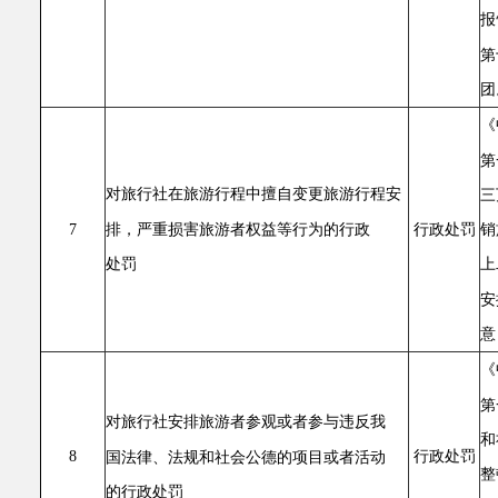
报
第
团
《
第
对旅行社在旅游行程中擅自变更旅游行程安
三
排，严重损害旅游者权益等行为的行政
销
7
行政处罚
处罚
上
安
意
《
第
对旅行社安排旅游者参观或者参与违反我
和
8
行政处罚
国法律、法规和社会公德的项目或者活动
整
的行政处罚