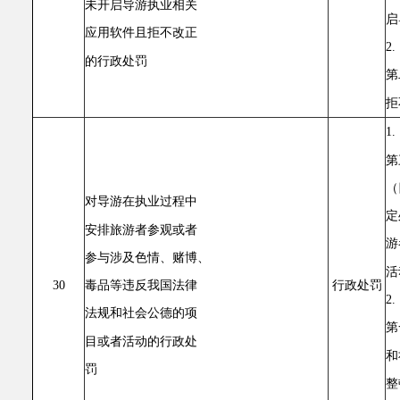
未开启导游执业相关
启
应用软件且拒不改正
2
的行政处罚
第
拒
1
第
（
对导游在执业过程中
定
安排旅游者参观或者
游
参与涉及色情、赌博、
活
毒品等违反我国法律
30
行政处罚
2
法规和社会公德的项
第
目或者活动的行政处
和
罚
整