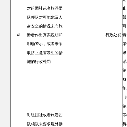
止
对组团社或者旅游团
暂
队领队对可能危及人
可
身安全的情况未向旅
责
游者作出真实说明和
41
行政处罚
第
明确警示，或者未采
求
取防止危害发生的措
采
施的行政处罚
第
身
施
《
第
对组团社或者旅游团
不
队领队未要求境外接
得