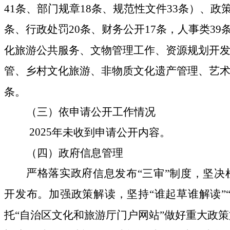
41
条、部门规章
18
条、规范性文件
33
条）、政
条、行政处罚
20
条、财务公开
17
条，人事类
39
化旅游公共服务、文物管理工作、资源规划开
管、乡村文化旅游、非物质文化遗产管理、艺
条。
（
三
）依申请公开
工作情况
202
5
年
未
收到申请公开
内容
。
（
四
）政府信息管理
严格落实
政府
信息发布
“三审”制度，坚
开发布。
加强政策解读，坚持
“谁起草谁解读”
托“自治区文化和旅游厅门户网站”做好重大政