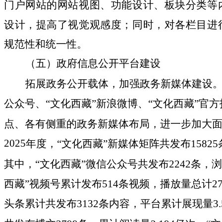
门户网站的网站视图、功能设计、板块分类等
设计，提高了视觉观感度
；同时，
对各栏目进
规范性和统一性
。
（
五
）政府信息公开平台建设
拓展政务公开载体，加强政务新媒体建设
公众号、
“
文化西藏
”
新浪微博、
“
文化西藏
”
官方
点、各有侧重的政务新媒体布局
，进一步加大
202
5
年度
，
“
文化西藏
”
新媒体矩阵共发布
15825
其中，
“文化西藏”微信公众号共发布
2242
条，浏
西藏”视频号累计发布
514
条视频，播放量总计
27
头条累计共发布
3132
条内容，平台累计展现量
3