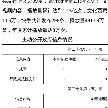
共发布博文
3799
条，累计阅读量
2.194
亿次；“
视频内容，播放量累计达到
1.15
亿次；文化西藏
10.6
万；快手共计发布
298
条，播放量
4913.9
万
篇，年度累计播放量达
8
万次。
二、主动公开政府信息情况
第二十条第（一）项
信息内容
本年制发件数
本年废
规章
0
0
行政规范性文件
2
0
第二十条第（五）项
信息内容
本年处理