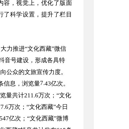
内容
，
视觉上，优化了版面
行了科学设置，提升了栏目
。大力推进
“
文化西藏
”
微信
抖音号建设，形成各具特
面向公众的文旅宣传力度
。
7.
条信息，浏览量
43
亿次。
览量共计
211.6
万次；“文化
7.6
万次；“文化西藏”今日
.547
亿次；“文化西藏”微博