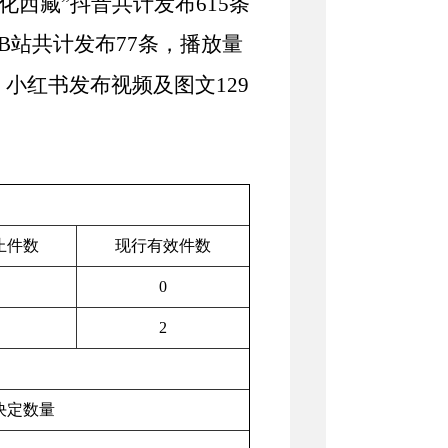
文化西藏”抖音共计发布
615
条
B
站共计发布
77
条，播放量
；小红书发布视频及图文
129
止件数
现行有效件数
0
2
决定数量