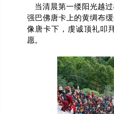
当清晨第一缕阳光越过
强巴佛唐卡上的黄绸布缓
像唐卡下，虔诚顶礼叩
愿。