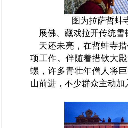
图为拉萨哲蚌
展佛、藏戏拉开传统雪
天还未亮，在哲蚌寺措
项工作。伴随着措钦大殿
螺，许多青壮年僧人将巨
山前进，不少群众主动加