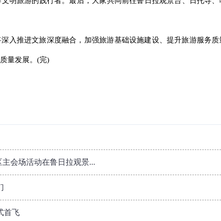
作文明旅游的践行者。最后，大家共同前往鲁日拉观景台、日托寺、
将深入推进文旅深度融合，加强旅游基础设施建设、提升旅游服务质
质量发展。(完)
治区主会场活动在鲁日拉观景...
们
式首飞