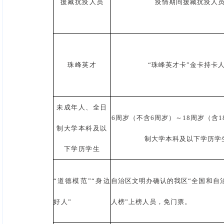
援藏抗疫人员
疫情期间援藏抗疫人
珠峰英才
“珠峰英才卡”金卡持卡
未成年人、全日
6周岁（不含6周岁）～18周岁（含
制大学本科及以
制大学本科及以下学历学
下学历学生
“道德模范”“身边
自治区文明办确认的我区“全国和自治
好人”
人榜”上榜人员，免门票。