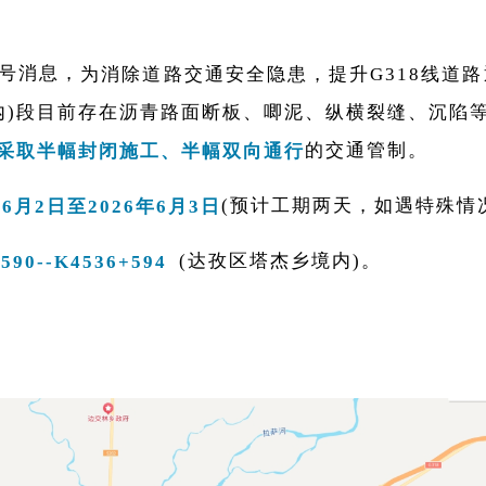
众号消息，
为消除道路交通安全隐患，提升G318线道路通行
塔杰乡境内)段目前存在沥青路面断板、唧泥、纵横裂缝、沉
的交通管制。
采取半幅封闭施工、半幅双向通行
(预计工期两天，如遇特殊情
6月2日至2026年6月3日
(达孜区塔杰乡境内)。
0--K4536+594