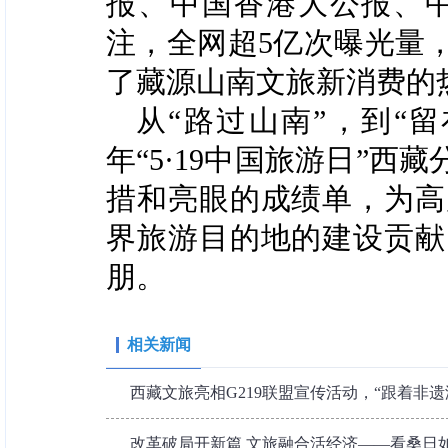
报、中国香港大公报、
注，全网超
5
亿次曝光量
了藏源山南文旅新消费的
从
“
路过山南
”
，到
“
留
年
“5·19
中国旅游日
”
西藏
措和亮眼的成绩单，为高
界旅游目的地的建设贡献
朋。
相关新闻
西藏文旅亮相G219联盟宣传活动，“跟着非遗
改革破局开新篇 文旅融合活经济——看桑日如何