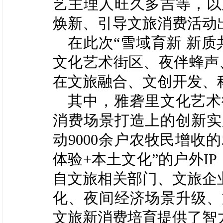
艺主理人旺久多吉
等，以
焕新、引导文旅消费活动
在此次
“
雪域育新 新质
文化
艺术街区、夜伴蜂声
在文旅融合、文创开发、
其中，
雅砻里文化艺术
消费场景打造上的创新实
动
9000
余户农牧民增收的
体验
+
本土文化
”
的户外
IP
自文旅相关部门、文旅企
化、夜间经济场景升级、
文旅新消费培育提供了智