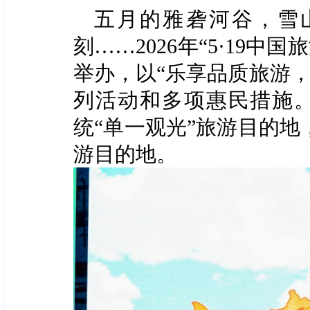
五月的雅砻河谷，雪
刻
……
2026
年
“5·19
中国旅
举办
，以
“
乐享品质旅游
列活动和多项惠民措施
统
“
单一观光
”
旅游目的地
游目的地。