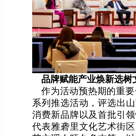
品牌
赋能产业焕新
选树
作为活动
预热
期的重要
系列推选活动
，评选出山
消费新品牌以及首批引领
代表
雅砻里
文化
艺术街区