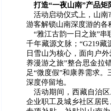
打造
“一夜山南”产品矩
活动启动仪式上，
山南
游客解锁山南深度游的各
“
雅江古韵一日之旅
”
串
千年藏源文脉；
“G219
藏
日雪山为核心，面向户外
养漫游之旅
”
整合思金拉
足
“
微度假
”
和康养需求。
深度停留地。
活动期间，西藏自治区
企业职工及城乡社区居民