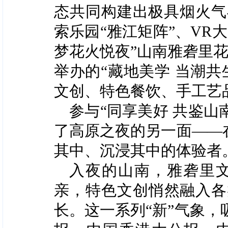
态共同构建出极具烟火气
索乐园
“
雅江矩阵
”
、
VR
大
梦
花火悦夜
”
山南雅砻里
举办的
“
藏地美学 当潮共
文创、特色餐饮、手工艺
参与
“
同享美好 共鉴山
了高原之夜的另一面——
其中、沉浸其中的体验者
入夜的山南，
雅砻里
亲，特色文创悄然融入各
长。这一系列“新”气象