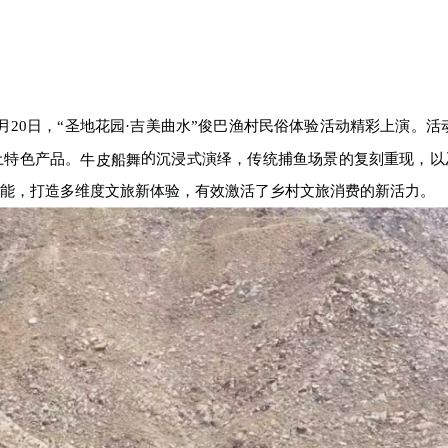
月20日，
“
圣地花园
·
吉美曲水
”俊巴渔村民俗体验
活动精彩上演。活
的
土特色产品。
沉浸式演绎，传统捕鱼场景的复刻重现，以
牛皮船舞
能，打造多维度文旅新体验，有效
激活了乡村文旅消费的新活力。