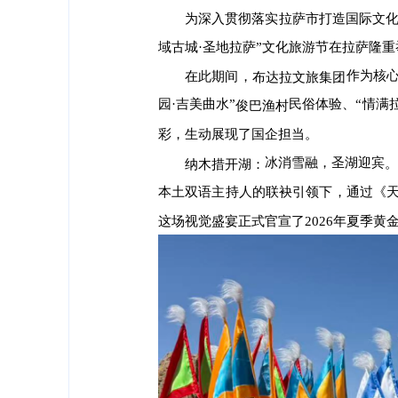
为深入贯彻落实拉萨市打造国际文
域古城·圣地拉萨”文化旅游节在拉萨隆重
作为核
在此期间，
布达拉文旅集团
园·吉美曲水”
民俗体验、“情满
俊巴渔村
彩，生动展现了国企担当。
冰消雪融，圣湖迎宾
。
纳木措开湖：
本土双语主持人的联袂引领下，通过《天
这场视觉盛宴正式官宣了2026年夏季