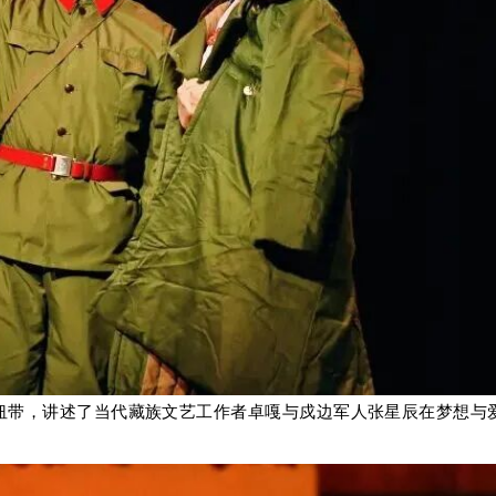
纽带，讲述了当代藏族文艺工作者卓嘎与戍边军人张星辰在梦想与