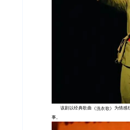
该剧以经典歌曲
为情感
《洗衣歌》
事。