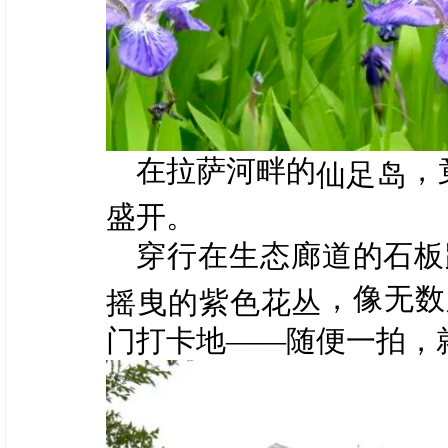
在拉萨河畔的
，
仙足岛
盛开。
穿行在生态廊道的石板
，像无数
摇曳的紫色花丛
门打卡地——随便一拍，