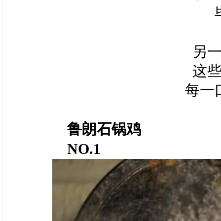
另
这
每一
鲁朗石锅鸡
NO.1