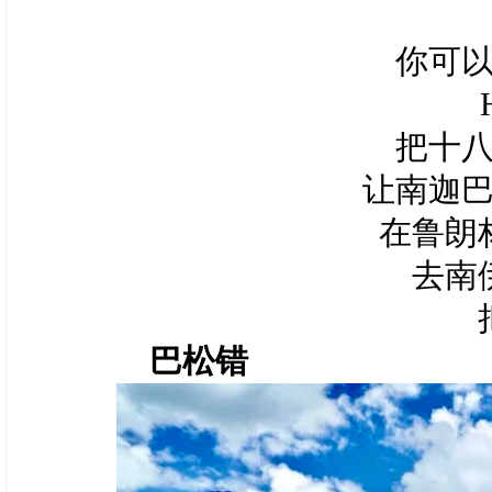
你可
把十
让南迦
在鲁朗
去南
巴松错