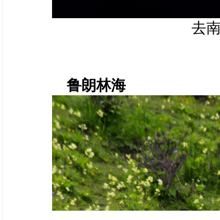
去
鲁朗林海