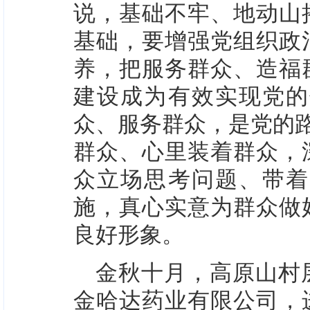
说，基础不牢、地动山
基础，要增强党组织政
养，把服务群众、造福
建设成为有效实现党的
众、服务群众，是党的路
群众、心里装着群众，
众立场思考问题、带着
施，真心实意为群众做
良好形象。
金秋十月，高原山村
金哈达药业有限公司，