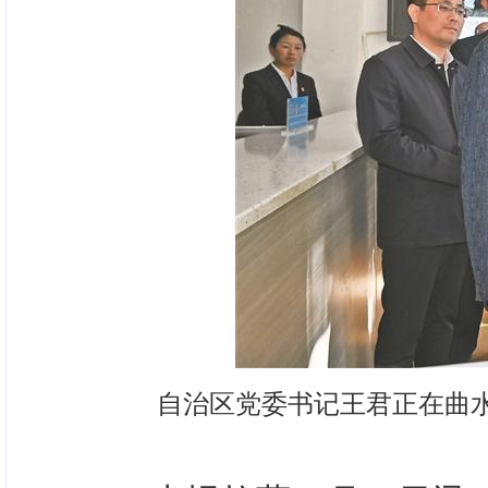
自治区党委书记王君正在曲