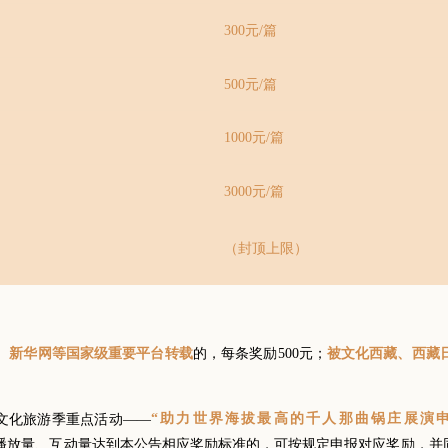
300元/篇
500元/篇
1000元/篇
3000元/篇
（封顶上限）
的，每条奖励500元；
、新华网等国家级重要平台转载
被文化西藏、西藏
“助力世界海拔最高的千人那曲锅庄展演申
那曲”文化旅游季重点活动——
播放量、互动量达到本公告相应奖励标准的，可按规定申报对应奖励，并同