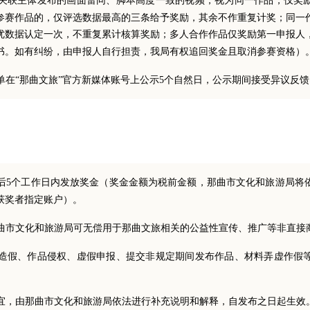
关联主体发布的画面雷同、脚本高度一致的视频，视为同一作品，仅奖
参赛作品的，仅评选数据最高的三条给予奖励，其余不作重复计奖；同一
优数据认定一次，不重复累计核算奖励；多人合作作品仅奖励第一申报人
书。如有纠纷，由申报人自行担责，我局有权追回奖金且取消参赛资格）
单在“那曲文旅”官方新媒体账号上公示5个自然日，公示期间接受异议反
后5个工作日内发放奖金（奖金金额为税前金额，那曲市文化和旅游局将
获奖者指定账户）。
曲市文化和旅游局可无偿用于那曲文旅相关的公益性宣传、推广等非直接
造假、作品侵权、虚假申报、提交非规定期间发布作品、材料弄虚作假
宜，由那曲市文化和旅游局依法进行补充说明和解释，自发布之日起生效