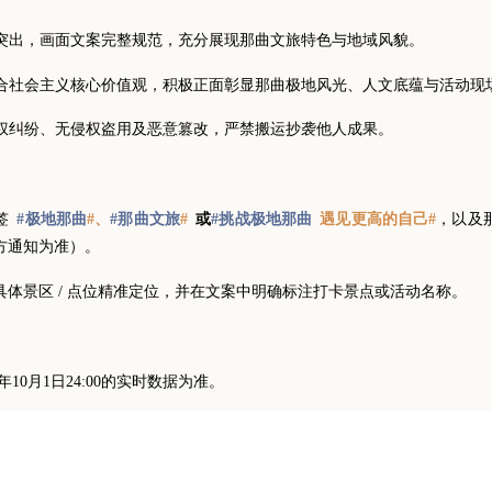
题突出，画面文案完整规范，充分展现那曲文旅特色与地域风貌。
，契合社会主义核心价值观，积极正面彰显那曲极地风光、人文底蕴与活动现
版权纠纷、无侵权盗用及恶意篡改，严禁搬运抄袭他人成果。
#、
#
遇见更高的自己#
标签
或
，以及
#极地那曲
#那曲文旅
#挑战极地那曲
方通知为准）。
体景区 / 点位精准定位，并在文案中明确标注打卡景点或活动名称。
026年10月1日24:00的实时数据为准。